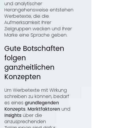
und
analytischer
Herangehensweise entstehen
Werbetexte, die die
Aufmerksamkeit Ihrer
Zielgruppen w
ecken und Ihrer
Marke eine Sprache geben.
Gute Botschaften
f
o
lgen
ganzheitlichen
Konzepten
Um Werbetexte mit Wirkung
s
chreiben zu können, bedarf
es eines
grundlegenden
Konzepts
.
Marktfaktoren
und
Insights
über d
ie
anzusprechenden
Zielgruppen sind dafür